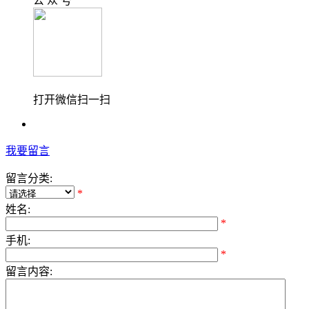
公 众 号
打开微信扫一扫
我要留言
留言分类:
*
姓名:
*
手机:
*
留言内容: