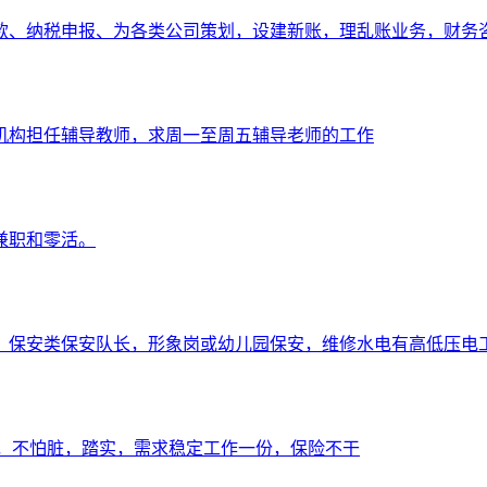
贷款、纳税申报、为各类公司策划，设建新账，理乱账业务，财务
机构担任辅导教师，求周一至周五辅导老师的工作
兼职和零活。
，保安类保安队长，形象岗或幼儿园保安，维修水电有高低压电
累，不怕脏，踏实，需求稳定工作一份，保险不干