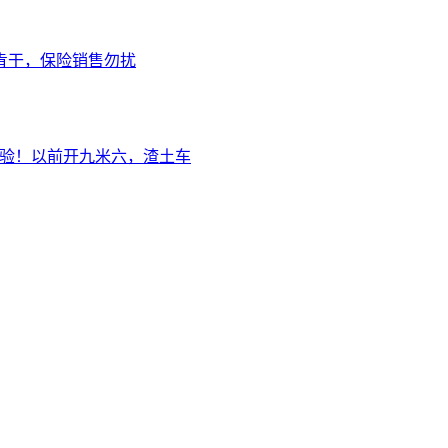
肯干，保险销售勿扰
经验！以前开九米六，渣土车