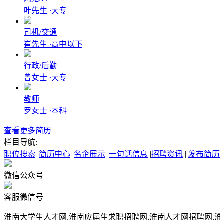
叶先生
·
大专
司机/交通
崔先生
·
高中以下
行政/后勤
曾女士
·
大专
教师
罗女士
·
本科
查看更多简历
栏目导航:
职位搜索
|
简历中心
|
名企展示
|
一句话信息
|
招聘资讯
|
发布简历
微信公众号
客服微信号
淮南大学生人才网,淮南应届生求职招聘网,淮南人才网招聘网,