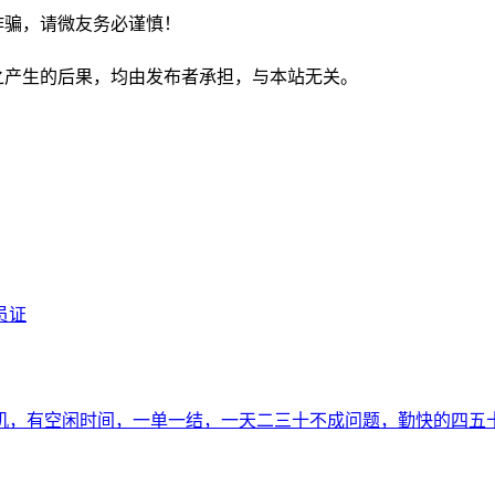
诈骗，请微友务必谨慎！
之产生的后果，均由发布者承担，与本站无关。
员证
机，有空闲时间，一单一结，一天二三十不成问题，勤快的四五