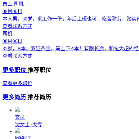
普工 司机
08月06日
本人男，30岁，求工作一份，年后上班也可，吃苦耐劳，踏实
查看联系方式
司机
08月06日
35岁，B本。双证齐全，马上下A本！有跑长途，和拉大超的
查看联系方式
更多职位
推荐职位
查看更多职位
更多简历
推荐简历
文员
沈女士
·
大专
网络/IT