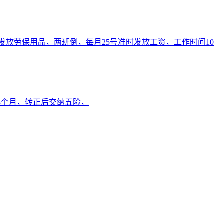
免费发放劳保用品，两班倒，每月25号准时发放工资，工作时间10
3个月，转正后交纳五险，