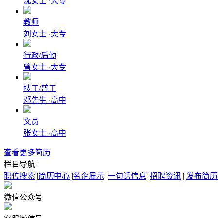
沈女士
·
大专
教师
刘女士
·
大专
行政/后勤
曾女士
·
大专
技工/普工
邓先生
·
高中
文员
张女士
·
高中
查看更多简历
栏目导航:
职位搜索
|
简历中心
|
名企展示
|
一句话信息
|
招聘资讯
|
发布简历
微信公众号