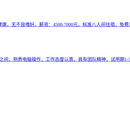
身体健康，无不良嗜好。薪资：4500-7000元，标准八人间住宿，
岁之间，熟悉电脑操作，工作态度认真，具有团队精神，试用期1-