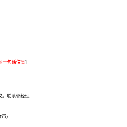
网一句话信息
]
议。联系郭经理
金币)